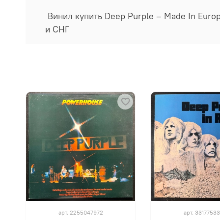
Винил купить Deep Purple ‎– Made In Euro
и СНГ
арт.
2255047972
арт.
3317753