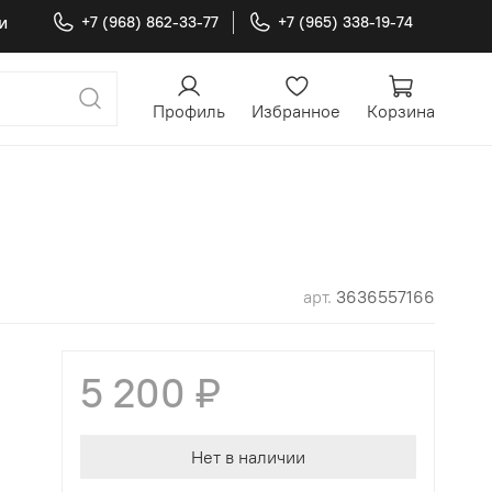
и
+7 (968) 862-33-77
+7 (965) 338-19-74
Профиль
Избранное
Корзина
арт.
3636557166
5 200 ₽
Нет в наличии