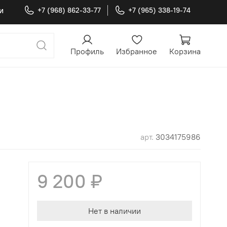
и
+7 (968) 862-33-77
+7 (965) 338-19-74
Профиль
Избранное
Корзина
арт.
3034175986
9 200 ₽
Нет в наличии