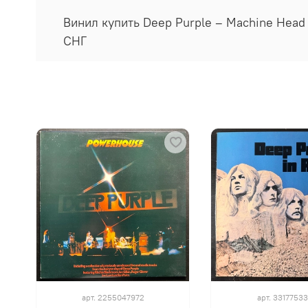
Винил купить Deep Purple ‎– Machine Head
СНГ
арт.
2255047972
арт.
3317753