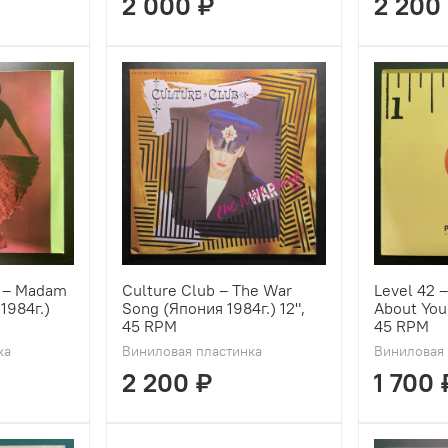
2 000 ₽
2 200
 ‎– Madam
Culture Club ‎– The War
Level 42 
 1984г.)
Song (Япония 1984г.) 12",
About You
45 RPM
45 RPM
ка
Виниловая пластинка
Виниловая 
2 200 ₽
1 700 