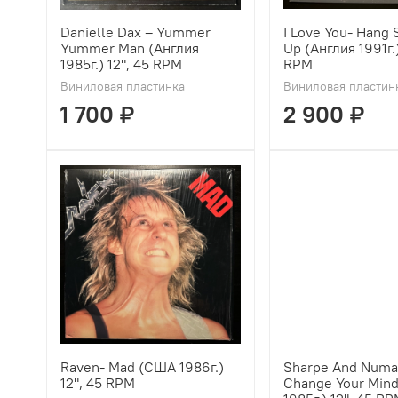
Danielle Dax ‎– Yummer
I Love You- Hang 
Yummer Man (Англия
Up (Англия 1991г.)
1985г.) 12", 45 RPM
RPM
Виниловая пластинка
Виниловая пластин
1 700 ₽
2 900 ₽
Raven- Mad (США 1986г.)
Sharpe And Numan
12", 45 RPM
Change Your Min