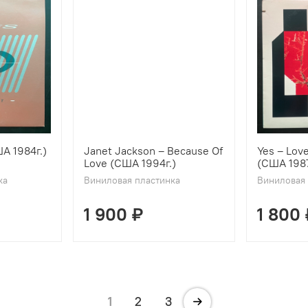
ША 1984г.)
Janet Jackson ‎– Because Of
Yes ‎– Lov
Love (США 1994г.)
(США 1987
ка
Виниловая пластинка
Виниловая 
1 900 ₽
1 800 
1
2
3