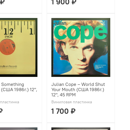
 ₽
1 900 ₽
‎– Something
Julian Cope ‎– World Shut
 (США 1986г.) 12",
Your Mouth (США 1986г.)
12", 45 RPM
пластинка
Виниловая пластинка
₽
1 700 ₽