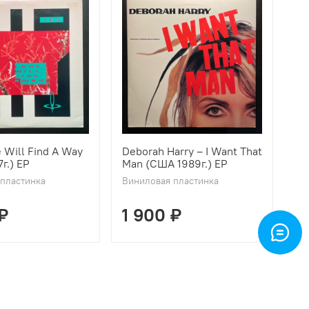
e Will Find A Way
Deborah Harry ‎– I Want That
г.) EP
Man (США 1989г.) EP
пластинка
Виниловая пластинка
₽
1 900 ₽