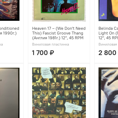
Conditioned
Heaven 17 ‎– (We Don't Need
Belinda Ca
я 1990г.)
This) Fascist Groove Thang
Light On (
(Англия 1981г.) 12", 45 RPM
12", 45 R
ка
Виниловая пластинка
Виниловая 
1 700 ₽
2 800