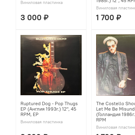
1985г.) 12", 45 R
Виниловая пластинка
Виниловая пластин
3 000 ₽
1 700 ₽
Ruptured Dog - Pop Thugs
The Costello Show
EP (Англия 1993г.) 12", 45
Let Me Be Misund
RPM, EP
(Голландия 1986г.)
RPM
Виниловая пластинка
Виниловая пластин