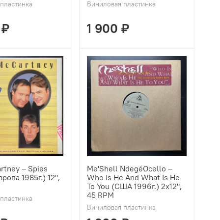
пластинка
Виниловая пластинка
 ₽
1 900 ₽
tney ‎– Spies
Me'Shell NdegéOcello ‎–
вропа 1985г.) 12",
Who Is He And What Is He
To You (США 1996г.) 2х12",
45 RPM
пластинка
Виниловая пластинка