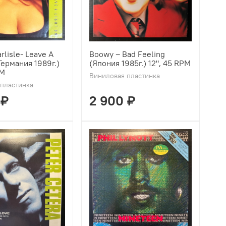
rlisle- Leave A
Boowy ‎– Bad Feeling
Германия 1989г.)
(Япония 1985г.) 12", 45 RPM
PM
Виниловая пластинка
пластинка
 ₽
2 900 ₽