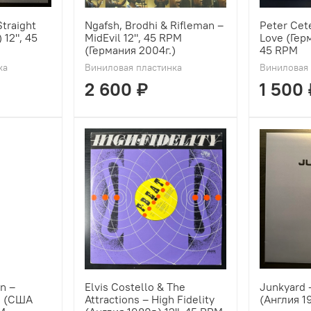
Straight
Ngafsh, Brodhi & Rifleman ‎–
Peter Cete
 12", 45
MidEvil 12", 45 RPM
Love (Герм
(Германия 2004г.)
45 RPM
ка
Виниловая пластинка
Виниловая 
2 600 ₽
1 500 
 ‎–
Elvis Costello & The
Junkyard 
d (США
Attractions – High Fidelity
(Англия 19