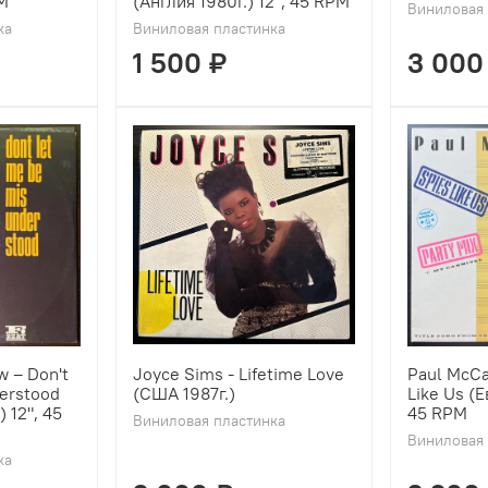
PM
(Англия 1980г.) 12", 45 RPM
Виниловая 
ка
Виниловая пластинка
1 500 ₽
3 000
 ‎– Don't
Joyce Sims - Lifetime Love
Paul McCar
erstood
(США 1987г.)
Like Us (Е
 12", 45
45 RPM
Виниловая пластинка
Виниловая 
ка