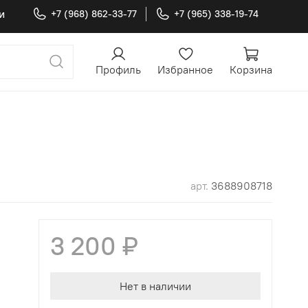
и
+7 (968) 862-33-77
+7 (965) 338-19-74
Профиль
Избранное
Корзина
арт.
3688908718
3 200 ₽
Нет в наличии