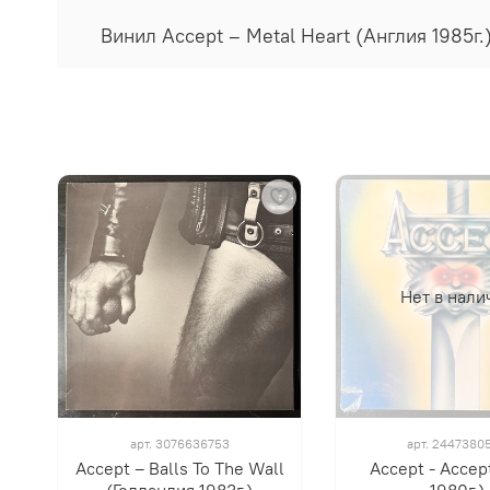
Винил Accept ‎– Metal Heart (Англия 1985
Нет в нали
арт.
3076636753
арт.
2447380
Accept ‎– Balls To The Wall
Accept - Acce
(Голландия 1983г.)
1980г.)