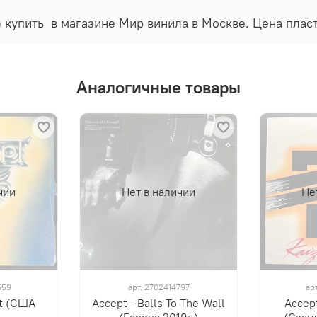
г.) купить в магазине Мир винила в Москве. Цена пла
Аналогичные товары
чии
Нет в наличии
Не
559
арт.
2702414797
ар
pt (США
Accept - Balls To The Wall
Accept
(Европа 2019г.)
(Сканд