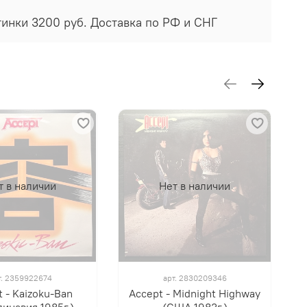
стинки 3200 руб. Доставка по РФ и СНГ
т в наличии
Нет в наличии
т.
2359922674
арт.
2830209346
 - Kaizoku-Ban
Accept - Midnight Highway
инавия 1985г.)
(США 1983г.)