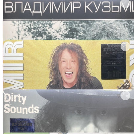
арт. 3534459941
Владимир Кузьмин ‎– Грешный Ангел 2LP (Россия 2023г.)
Виниловая пластинка
В корзину
арт. 3534469655
Владимир Кузьмин ‎– Crazy About Rock-N-Roll (Россия
2024г.)
Виниловая пластинка
В корзину
арт. 3534472925
Владимир Кузьмин ‎– Dirty Sounds (Россия 2023г.)
Виниловая пластинка
В корзину