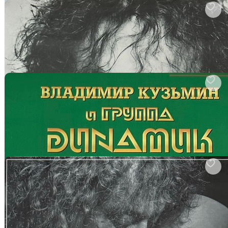
арт. 2826833599
Владимир Кузьмин - Семь Морей (Россия 2023г.) Purple
Виниловая пластинка
В корзину
арт. 3192624362
Владимир Кузьмин и группа Динамик - Золотая коллекция
рока (Россия 2024г.)
Виниловая пластинка
В корзину
арт. 3332987760
Владимир Кузьмин ‎– Моя Подруга Удача (Россия 2023г.)
Grey
Виниловая пластинка