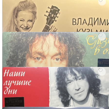
арт. 2942110837
Владимир Кузьмин ‎– Дух в моей гитаре (Россия 2023г.)
Виниловая пластинка
В корзину
арт. 3534413768
Владимир Кузьмин ‎– Слёзы в огне (Россия 2023г.)
Виниловая пластинка
В корзину
арт. 3534430763
Владимир Кузьмин ‎– Наши Лучшие Дни (Россия 2023г.)
Crystal
Виниловая пластинка
В корзину