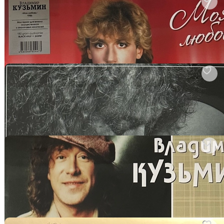
арт. 2861082394
Владимир Кузьмин - Моя Любовь (Россия 2023г.)
Виниловая пластинка
В корзину
арт. 2827342027
Владимир Кузьмин - Моя Подруга Удача (Россия 2023г.)
Виниловая пластинка
В корзину
арт. 2861081464
Владимир Кузьмин - Пока Не Пришел Понедельник (Россия
2023г.)
Виниловая пластинка
В корзину