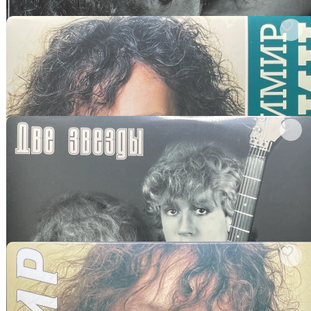
В корзину
арт. 3534434414
Владимир Кузьмин ‎– Сети (Россия 2023г.) Crystal
Виниловая пластинка
В корзину
арт. 3534435866
Владимир Кузьмин / Алла Пугачева ‎– Две Звезды 2LP
(Россия 2023г.)
Виниловая пластинка Настоящий материал (информация)
произведен и (или) распространен иностранным...
В корзину
арт. 3534496844
Владимир Кузьмин ‎– Небесное Притяжение (Россия 2023г.)
Виниловая пластинка