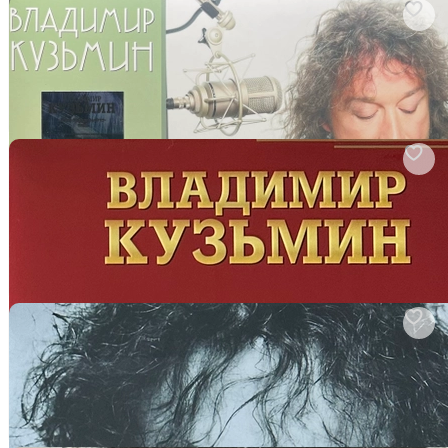
арт. 3534487262
Владимир Кузьмин ‎– Ромео И Джульетта (Россия 2023г.)
Виниловая пластинка
В корзину
арт. 3193574952
Владимир Кузьмин - Золотая коллекция рока 2LP (Россия
2024г.)
Виниловая пластинка
В корзину
арт. 2885241838
Владимир Кузьмин - Семь Морей (Россия 2023г.)
Виниловая пластинка
В корзину