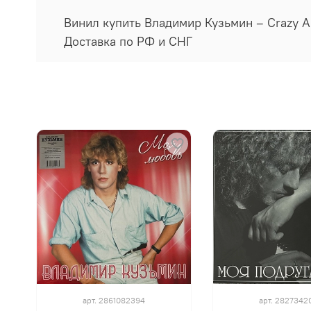
Винил купить Владимир Кузьмин ‎– Crazy A
Доставка по РФ и СНГ
арт.
2861082394
арт.
2827342