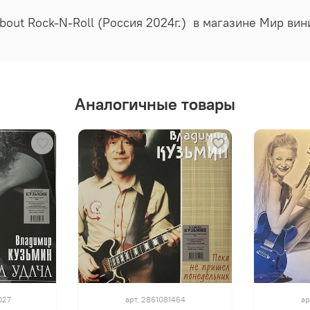
bout Rock-N-Roll (Россия 2024г.) в магазине Мир ви
Аналогичные товары
027
арт.
2861081464
ар