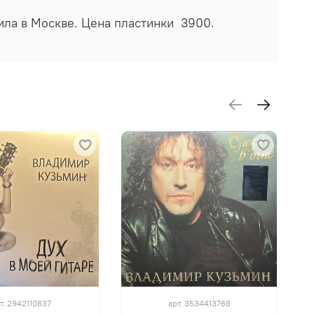
нила в Москве. Цена пластинки 3900.
т.
2942110837
арт.
3534413768