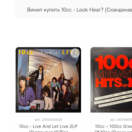
Винил купить 10cc - Look Hear? (Скандина
арт.
2383334539
арт.
3874961
10cc - Live And Let Live 2LP
10cc ‎– 100cc Gre
(Голландия 1975г.)
Of 10cc (Германия