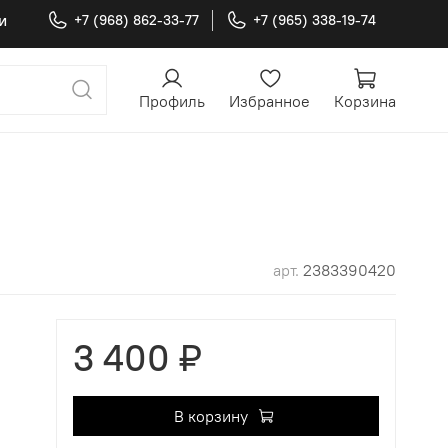
и
+7 (968) 862-33-77
+7 (965) 338-19-74
Профиль
Избранное
Корзина
арт.
2383390420
3 400 ₽
В корзину