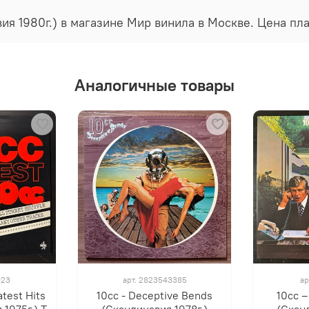
вия 1980г.) в магазине Мир винила в Москве. Цена пл
Аналогичные товары
923
арт.
2823543385
ар
atest Hits
10cc - Deceptive Bends
10cc ‎
 1975г.) Т
(Скандинавия 1978г.)
(Сканд