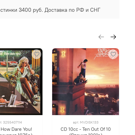
астинки 3400 руб. Доставка по РФ и СНГ
т.
3255407114
арт.
MVDISK133
– How Dare You!
CD 10cc - Ten Out Of 10
инавия 1976г.)
(Япония 1991г.)