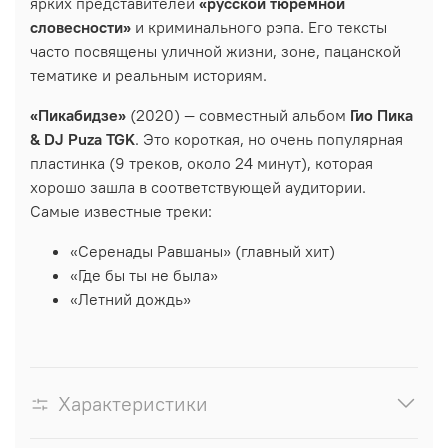
ярких представителей
«русской тюремной
словесности»
и криминального рэпа. Его тексты
часто посвящены уличной жизни, зоне, пацанской
тематике и реальным историям.
«Пикабидзе»
(2020) — совместный альбом
Гио Пика
& DJ Puza TGK
. Это короткая, но очень популярная
пластинка (9 треков, около 24 минут), которая
хорошо зашла в соответствующей аудитории.
Самые известные треки:
«Серенады Равшаны» (главный хит)
«Где бы ты не была»
«Летний дождь»
Характеристики