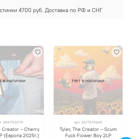
ластинки 4700 руб. Доставка по РФ и СНГ
т в наличии
Нет в наличии
т.
3841753279
арт.
3377574549
e Creator ‎– Cherry
Tyler, The Creator ‎– Scum
 (Европа 2025г.)
Fuck Flower Boy 2LP