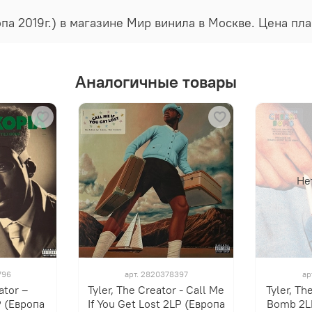
вропа 2019г.) в магазине Мир винила в Москве. Цена п
Аналогичные товары
Не
796
арт.
2820378397
ар
tor ‎–
Tyler, The Creator - Call Me
Tyler, Th
 (Европа
If You Get Lost 2LP (Европа
Bomb 2LP