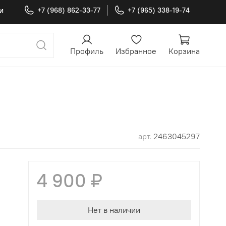
и
+7 (968) 862-33-77
+7 (965) 338-19-74
Профиль
Избранное
Корзина
арт.
2463045297
4 900 ₽
Нет в наличии