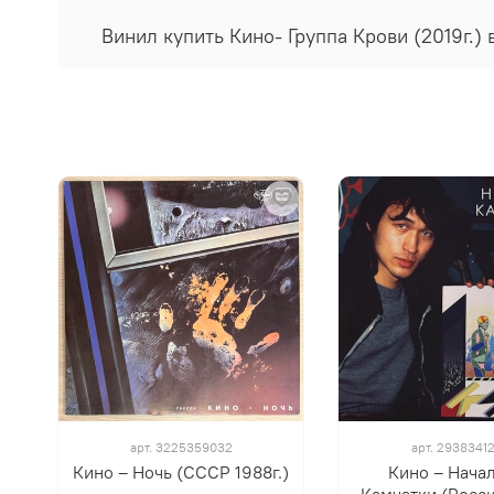
Винил купить Кино- Группа Крови (2019г.)
арт.
3225359032
арт.
2938341
Кино – Ночь (СССР 1988г.)
Кино ‎– Нача
Камчатки (Росси