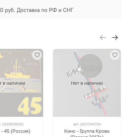
00 руб. Доставка по РФ и СНГ
т в наличии
Нет в наличии
т.
2639538042
арт.
2827340704
- 45 (Россия)
Кино - Группа Крови
(Россия 2017г.)