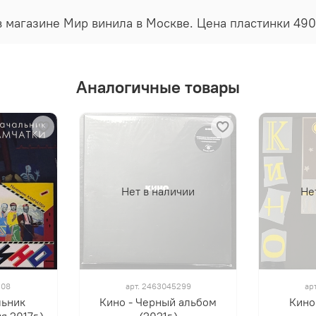
 в магазине Мир винила в Москве. Цена пластинки 49
Аналогичные товары
Нет в наличии
Не
208
арт.
2463045299
ар
льник
Кино - Черный альбом
Кино 
я 2017г.)
(2021г.)