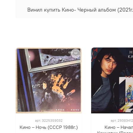
Винил купить Кино- Черный альбом (2021г
арт.
3225359032
арт.
2938341
Кино – Ночь (СССР 1988г.)
Кино ‎– Нача
Камчатки (Росси