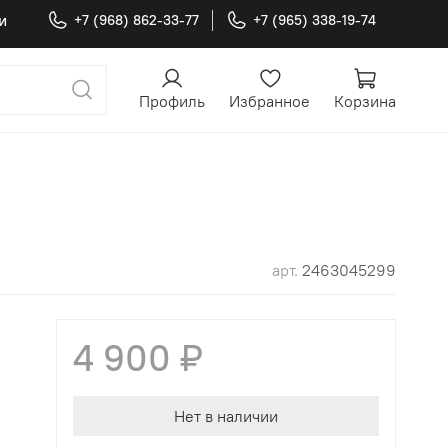
и
+7 (968) 862-33-77
+7 (965) 338-19-74
Профиль
Избранное
Корзина
арт.
2463045299
4 900 ₽
Нет в наличии