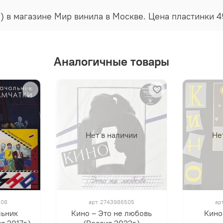
.) в магазине Мир винила в Москве. Цена пластинки 4
Аналогичные товары
Нет в наличии
Не
208
арт.
2743986505
ар
льник
Кино – Это не любовь
Кино 
я 2017г.)
(Россия 2022г.)