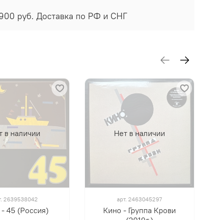
900 руб. Доставка по РФ и СНГ
т в наличии
Нет в наличии
т.
2639538042
арт.
2463045297
- 45 (Россия)
Кино - Группа Крови
(2019г.)