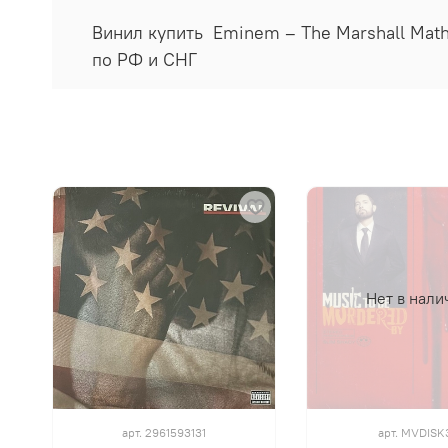
Винил купить Eminem ‎– The Marshall Math
по РФ и СНГ
Нет в нали
арт.
2961593131
арт.
MVDISK