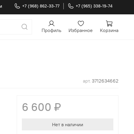
и
+7 (968) 862-33-77
+7 (965) 338-19-74
Профиль
Избранное
Корзина
арт.
3712634662
6 600 ₽
Нет в наличии