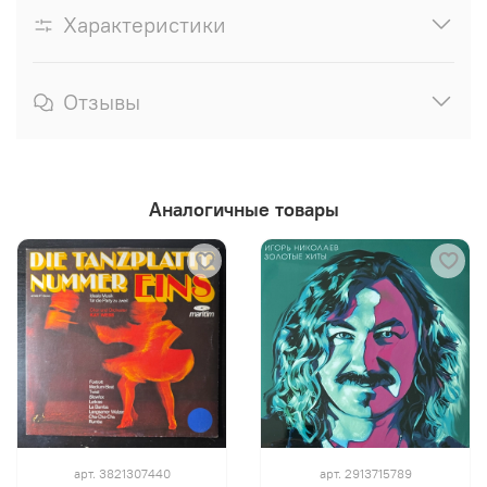
Характеристики
Отзывы
Аналогичные товары
арт.
3821307440
арт.
2913715789