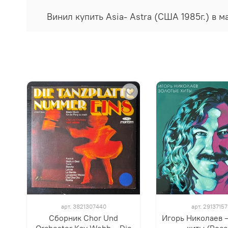
Винил купить Asia- Astra (США 1985г.) в 
арт.
3821307440
арт.
2913715
Сборник Chor Und
Игорь Николаев ‎
Orchester Kay Webb ‎– Die
хиты (Росс