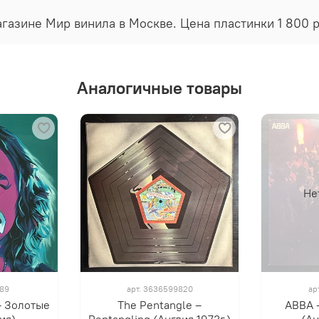
магазине Мир винила в Москве. Цена пластинки 1 800 
Аналогичные товары
Не
789
арт.
3636599820
ар
– Золотые
The Pentangle ‎–
ABBA -
ия)
Pentangling (Англия 1973г.)
(Ан