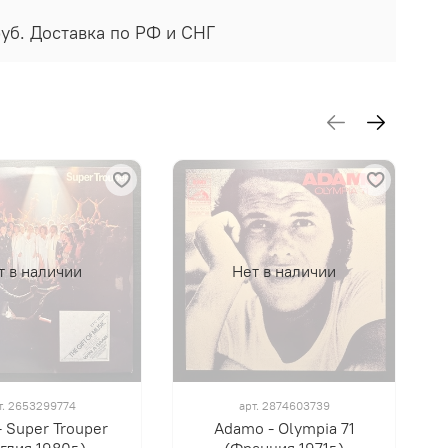
руб. Доставка по РФ и СНГ
т в наличии
Нет в наличии
т.
2653299774
арт.
2874603739
 Super Trouper
Adamo - Olympia 71
глия 1980г.)
(Франция 1971г.)