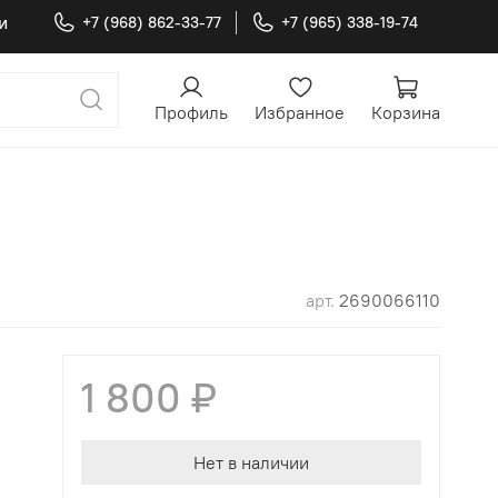
и
+7 (968) 862-33-77
+7 (965) 338-19-74
Профиль
Избранное
Корзина
арт.
2690066110
1 800 ₽
Нет в наличии