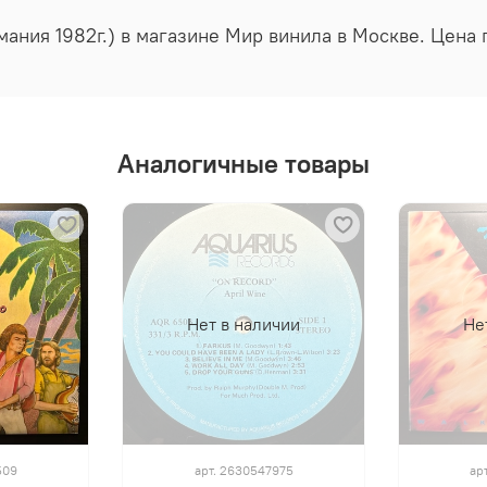
рмания 1982г.) в магазине Мир винила в Москве. Цена
Аналогичные товары
Нет в наличии
Не
509
арт.
2630547975
ар