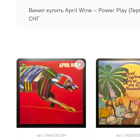
Винил купить April Wine ‎– Power Play (Ге
СНГ
арт.
2945290234
арт.
2902973