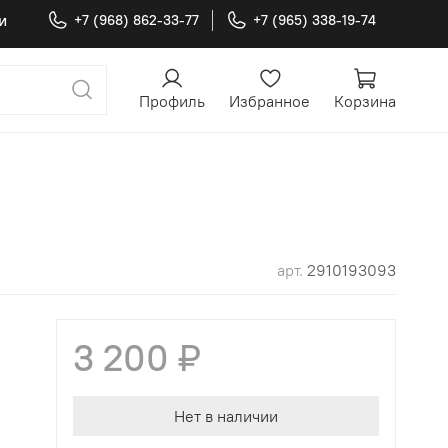
и
+7 (968) 862-33-77
+7 (965) 338-19-74
Профиль
Избранное
Корзина
арт.
2910193093
3 200 ₽
Нет в наличии