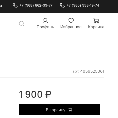
и
+7 (968) 862-33-77
+7 (965) 338-19-74
Профиль
Избранное
Корзина
арт.
4056525061
1 900 ₽
В корзину