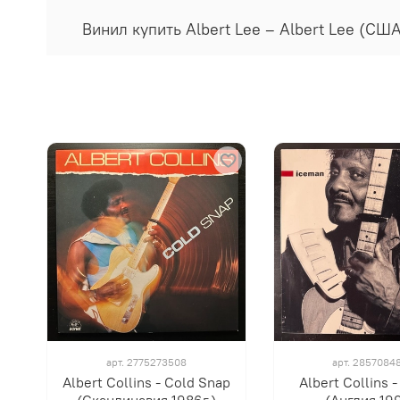
Винил купить Albert Lee ‎– Albert Lee (С
арт.
2775273508
арт.
2857084
Albert Collins - Cold Snap
Albert Collins 
(Скандинавия 1986г.)
(Англия 199