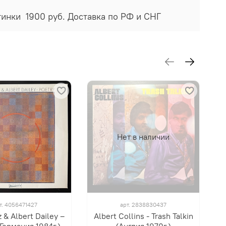
стинки 1900 руб. Доставка по РФ и СНГ
Нет в наличии
т.
4056471427
арт.
2838830437
 & Albert Dailey ‎–
Albert Collins - Trash Talkin
A
(Германия 1984г.)
(Англия 1970г.)