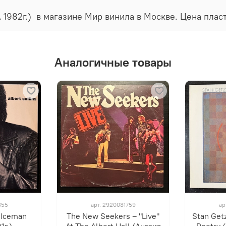
ША 1982г.) в магазине Мир винила в Москве. Цена пла
Аналогичные товары
855
арт.
2920081759
ар
- Iceman
The New Seekers ‎– "Live"
Stan Getz
1г.)
At The Albert Hall (Англия
Poetry 