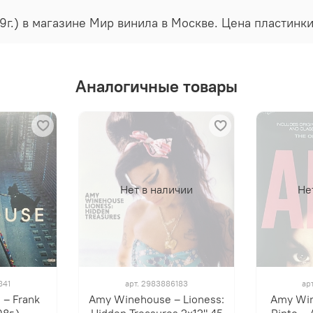
9г.) в магазине Мир винила в Москве. Цена пластинк
Аналогичные товары
Нет в наличии
Не
841
арт.
2983886183
ар
‎– Frank
Amy Winehouse – Lioness:
Amy Win
8г.)
Hidden Treasures 2х12" 45
Pinto ‎–