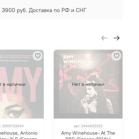
и 3900 руб. Доставка по РФ и СНГ
т в наличии
Нет в наличии
т.
3009729944
арт.
2444833332
ehouse, Antonio
Amy Winehouse- At The
 Amy 2LP (Европа
BBC (Европа 2014г.)