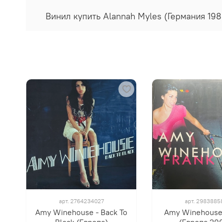
Винил купить Alannah Myles (Германия 198
арт.
2764234027
арт.
2983885
Amy Winehouse - Back To
Amy Winehouse 
Black (Европа)
(Европа 200