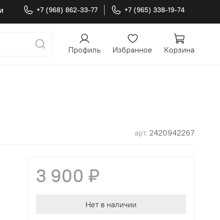
и
+7 (968) 862-33-77
+7 (965) 338-19-74
Профиль
Избранное
Корзина
арт.
2420942267
3 900 ₽
Нет в наличии