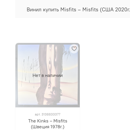
Винил купить Misfits ‎– Misfits (США 202
Нет в наличии
арт.
3138833377
The Kinks ‎– Misfits
(Швеция 1978г.)