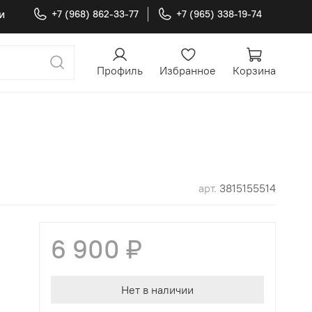
и
+7 (968) 862-33-77
+7 (965) 338-19-74
Профиль
Избранное
Корзина
арт.
3815155514
6 900 ₽
Нет в наличии