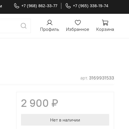
и
+7 (968) 862-33-77
+7 (965) 338-19-74
Профиль
Избранное
Корзина
арт.
3169931533
2 900 ₽
Нет в наличии