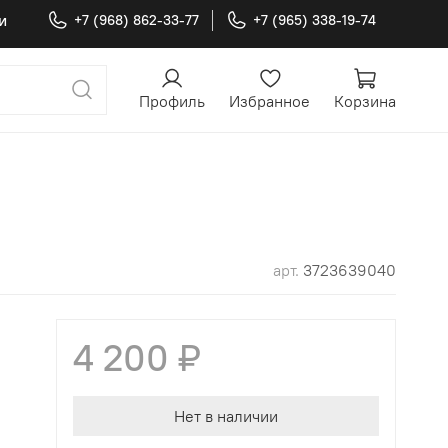
и
+7 (968) 862-33-77
+7 (965) 338-19-74
Профиль
Избранное
Корзина
арт.
3723639040
4 200 ₽
Нет в наличии