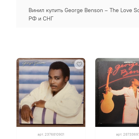
Винил купить George Benson ‎– The Love S
РФ и СНГ
арт.
2376810901
арт.
2873369