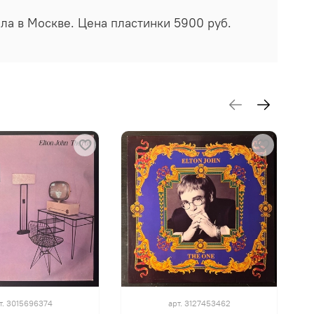
нила в Москве. Цена пластинки 5900 руб.
т.
3015696374
арт.
3127453462