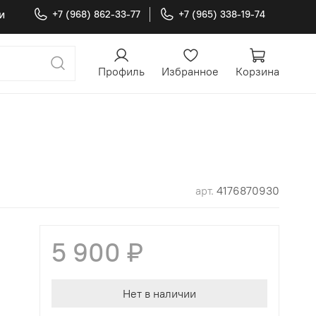
и
+7 (968) 862-33-77
+7 (965) 338-19-74
Профиль
Избранное
Корзина
арт.
4176870930
5 900 ₽
Нет в наличии