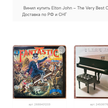
Винил купить Elton John ‎– The Very Best 
Доставка по РФ и СНГ
арт.
2688401203
арт.
2450617