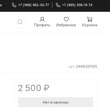
и
+7 (968) 862-33-77
+7 (965) 338-19-74
Профиль
Избранное
Корзина
арт.
2449331165
2 500 ₽
Нет в наличии