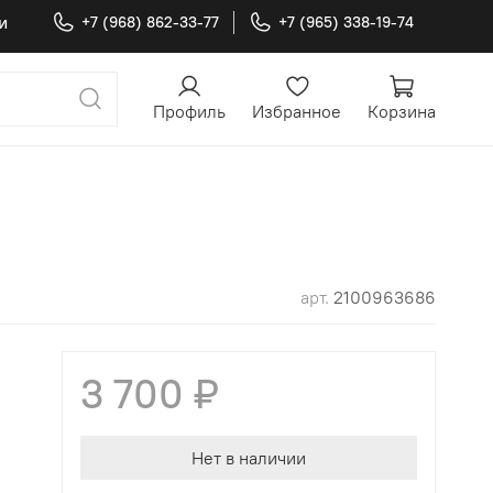
и
+7 (968) 862-33-77
+7 (965) 338-19-74
Профиль
Избранное
Корзина
арт.
2100963686
3 700 ₽
Нет в наличии