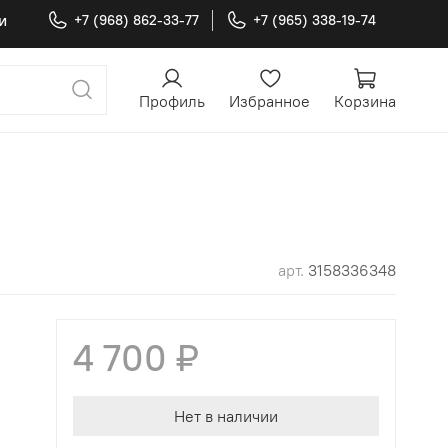
и
+7 (968) 862-33-77
+7 (965) 338-19-74
Профиль
Избранное
Корзина
арт.
3158336348
4 700 ₽
Нет в наличии