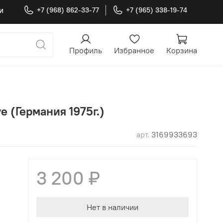
и
+7 (968) 862-33-77
+7 (965) 338-19-74
Профиль
Избранное
Корзина
ve (Германия 1975г.)
арт.
3169933693
3 200 ₽
Нет в наличии