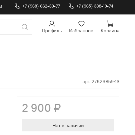
и
+7 (968) 862-33-77
+7 (965) 338-19-74
Профиль
Избранное
Корзина
арт.
2762685943
2 900 ₽
Нет в наличии