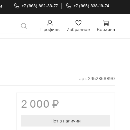
и
+7 (968) 862-33-77
+7 (965) 338-19-74
Профиль
Избранное
Корзина
арт.
2452356890
2 000 ₽
Нет в наличии