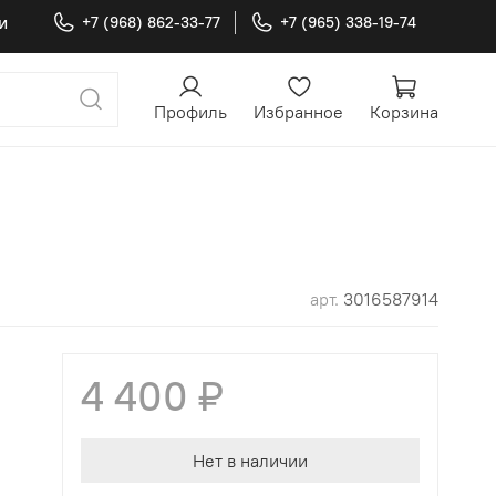
и
+7 (968) 862-33-77
+7 (965) 338-19-74
Профиль
Избранное
Корзина
арт.
3016587914
4 400 ₽
Нет в наличии