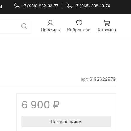
и
+7 (968) 862-33-77
+7 (965) 338-19-74
Профиль
Избранное
Корзина
арт.
3192622979
6 900 ₽
Нет в наличии