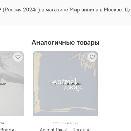
P (Россия 2024г.) в магазине Мир винила в Москве. Ц
Аналогичные товары
чии
Нет в наличии
714
арт.
3192487322
 Время
Animal ДжаZ ‎– Легенды