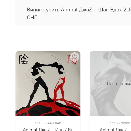
Винил купить Animal ДжаZ ‎– Шаг. Вдох 2L
СНГ
Нет в нали
арт.
3394493148
арт.
2776933
Animal ДжаZ ‎– Инь / Ян
Animal ДжаZ -