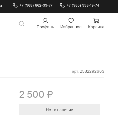
и
+7 (968) 862-33-77
+7 (965) 338-19-74
Профиль
Избранное
Корзина
арт.
2582292663
2 500 ₽
Нет в наличии