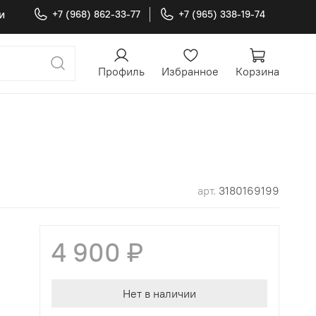
и
+7 (968) 862-33-77
+7 (965) 338-19-74
Профиль
Избранное
Корзина
арт.
3180169199
4 900 ₽
Нет в наличии