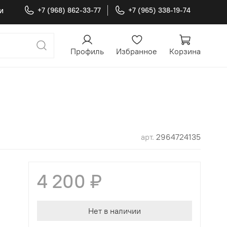
и
+7 (968) 862-33-77
+7 (965) 338-19-74
Профиль
Избранное
Корзина
арт.
2964724135
4 200 ₽
Нет в наличии