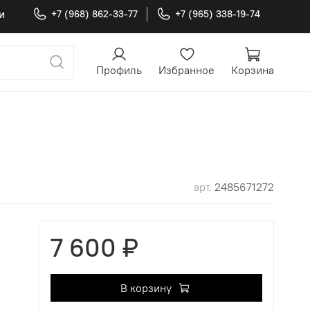
и
+7 (968) 862-33-77
+7 (965) 338-19-74
Профиль
Избранное
Корзина
арт.
2485671272
7 600 ₽
В корзину