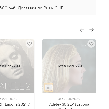
7600 руб. Доставка по РФ и СНГ
т в наличии
Нет в наличии
т.
2977203461
арт.
2869971649
21 (Европа 2021г.)
Adele- 30 2LP (Европа
2021г.) Clear