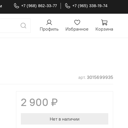
и
+7 (968) 862-33-77
+7 (965) 338-19-74
Профиль
Избранное
Корзина
арт.
3015699935
2 900 ₽
Нет в наличии