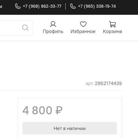
и
+7 (968) 862-33-77
+7 (965) 338-19-74
Профиль
Избранное
Корзина
арт.
2862174439
4 800 ₽
Нет в наличии