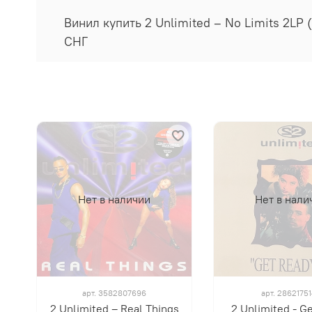
Винил купить 2 Unlimited – No Limits 2LP
СНГ
Нет в наличии
Нет в нали
арт.
3582807696
арт.
2862175
2 Unlimited ‎– Real Things
2 Unlimited - G