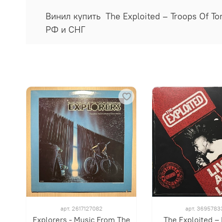
Винил купить The Exploited ‎– Troops Of 
РФ и СНГ
арт.
2617127082
арт.
3695783
Explorers - Music From The
The Exploited ‎–