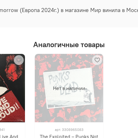
Tomorrow (Европа 2024г.) в магазине Мир винила в Мо
Аналогичные товары
Нет в наличии
341
арт.
3308965083
 Live And
The Exploited ‎– Punks Not