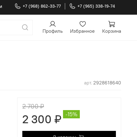
и
+7 (968) 862-33-77
+7 (965) 338-19-74
Профиль
Избранное
Корзина
арт.
2928618640
2 700 ₽
-15%
2 300 ₽