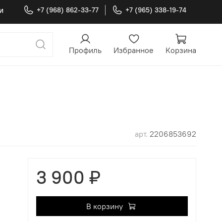
и
+7 (968) 862-33-77
+7 (965) 338-19-74
Профиль
Избранное
Корзина
арт.
2206853692
3 900 ₽
В корзину