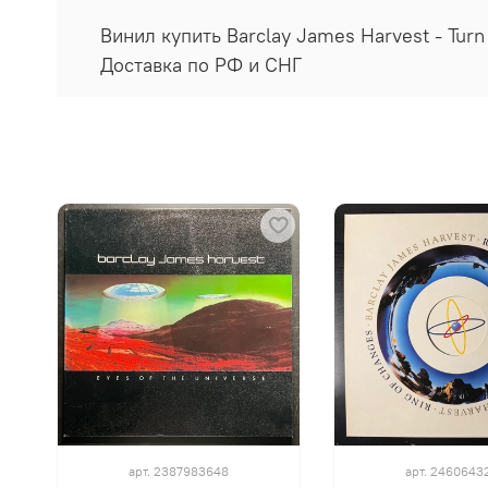
Винил купить Barclay James Harvest - Turn
Доставка по РФ и СНГ
арт.
2387983648
арт.
2460643