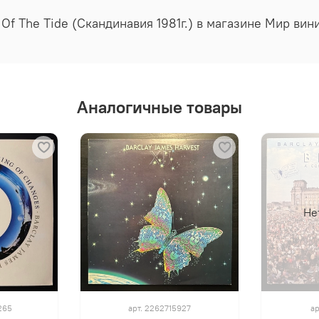
 Of The Tide (Скандинавия 1981г.) в магазине Мир ви
Аналогичные товары
Не
265
арт.
2262715927
ар