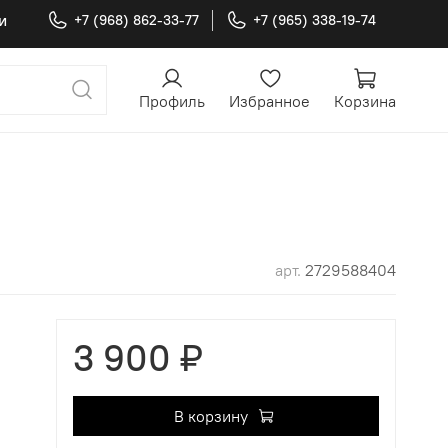
и
+7 (968) 862-33-77
+7 (965) 338-19-74
Профиль
Избранное
Корзина
арт.
2729588404
3 900 ₽
В корзину