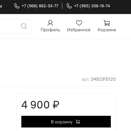
и
+7 (968) 862-33-77
+7 (965) 338-19-74
Профиль
Избранное
Корзина
арт.
2492315120
4 900 ₽
В корзину