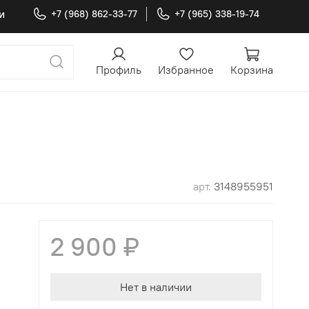
и
+7 (968) 862-33-77
+7 (965) 338-19-74
Профиль
Избранное
Корзина
арт.
3148955951
2 900 ₽
Нет в наличии