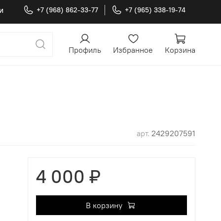
и
+7 (968) 862-33-77
+7 (965) 338-19-74
Профиль
Избранное
Корзина
арт.
2429207591
4 000 ₽
В корзину